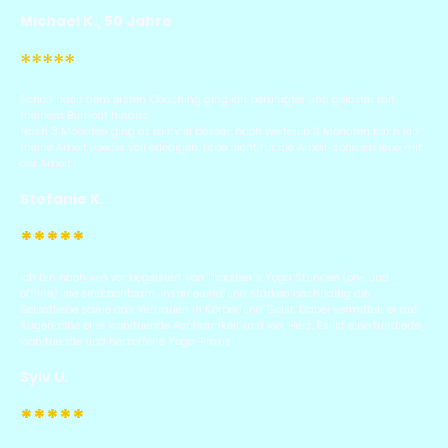
Michael K., 50 Jahre
*****
Schon nach dem ersten Coaching ging ich beruhigter und gelöster mit
meinem Burnout hinaus.
Nach 3 Monaten ging es mir viel besser, nach weiteren 3 Monaten kann ich
meine Arbeit wieder voll erledigen. Lebe nicht für die Arbeit, sondern lebe mit
der Arbeit.
Stefanie K.
*****
Ich bin nach wie vor begeistert von Thorsten´s Yoga Stunden (on- und
offline), sie sind achtsam, inspirierend und stärken nachhaltig die
Selbstliebe sowie das Vertrauen in Körper und Geist. Dabei vermittelt er auf
Augenhöhe eine wohltuende Achtsamkeit und viel Herz. Es ist eine fundierte,
wohltuende und herzoffene Yoga-Praxis
Sylv U.
*****