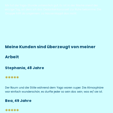
Mir tut die Yoga-Stunde unheimlich gut. Es ist in der Woche meist der
einzige Tag, an dem ich das Gedankenkarussell zur Ruhe bekomme. Die
Gruppe hilft da ungemein, zu Hause klappt das nicht.
Meine Kunden sind überzeugt von meiner
Arbeit
Stephania, 48 Jahre
*****
Der Raum und die Stille während dem Yoga waren super. Die Atmosphäre
war einfach wunderschön, es durfte jeder so sein das sein, was er/ sie ist.
Bea, 49 Jahre
*****