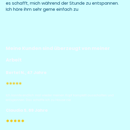
es schafft, mich während der Stunde zu entspannen.
Ich höre ihm sehr gerne einfach zu
Meine Kunden sind überzeugt von meiner
Arbeit
Bertel N., 47 Jahre
*****
Ich konnte endlich mal wieder meinen Kopf komplett ausschalten und
entspannen. Das schaffe ich zu Hause nie
Claudia S. 69 Jahre
*****