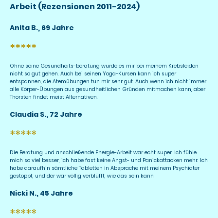
Arbeit
(Rezensionen 2011-2024)
Anita B., 69 Jahre
*****
Ohne seine Gesundheits-beratung würde es mir bei meinem Krebsleiden
nicht so gut gehen. Auch bei seinen Yoga-Kursen kann ich super
entspannen, die Atemübungen tun mir sehr gut. Auch wenn ich nicht immer
alle Körper-Übungen aus gesundheitlichen Gründen mitmachen kann, aber
Thorsten findet meist Alternativen.
Claudia S., 72 Jahre
*****
Die Beratung und anschließende Energie-Arbeit war echt super. Ich fühle
mich so viel besser, ich habe fast keine Angst- und Panickattacken mehr. Ich
habe daraufhin sämtliche Tabletten in Absprache mit meinem Psychiater
gestoppt, und der war völlig verblüfft, wie das sein kann.
Nicki N., 45 Jahre
*****