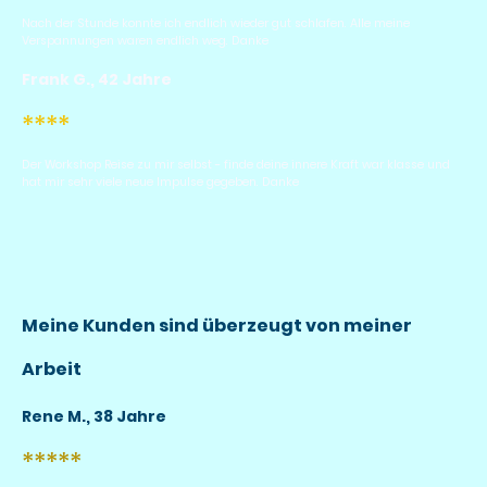
Nach der Stunde konnte ich endlich wieder gut schlafen. Alle meine
Verspannungen waren endlich weg. Danke
Frank G., 42 Jahre
****
Der Workshop Reise zu mir selbst - finde deine innere Kraft war klasse und
hat mir sehr viele neue Impulse gegeben. Danke
Meine Kunden sind überzeugt von meiner
Arbeit
Rene M., 38 Jahre
*****