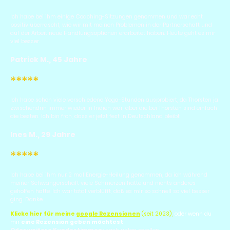
Ich habe bei ihm einige Coaching-Sitzungen genommen und war echt
positiv überrascht, wie wir mit meinen Problemen in der Partnerschaft und
auf der Arbeit neue Handlungsoptionen erarbeitet haben. Heute geht es mir
viel besser.
Patrick M., 45 Jahre
*****
Ich habe schon viele verschiedene Yoga-Stunden ausprobiert, da Thorsten ja
zwischendrin immer wieder in Indien war, aber die bei Thorsten sind einfach
die besten. Ich bin froh, dass er jetzt fest in Deutschland bleibt
Ines M., 29 Jahre
*****
Ich habe bei ihm nur 2 mal Energie-Heilung genommen, da ich während
meiner Schwangerschaft viele Schmerzen hatte und nichts anderes
geholfen hatte. Ich war total verblüfft, daß es mir so schnell so viel besser
ging. Danke
Klicke hier für meine
google Rezensionen
(seit 2023),
oder wenn du
mir
eine Rezension geben möchtest