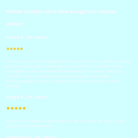
Meine Kunden sind überzeugt von meiner
Arbeit
Franz S., 50 Jahre
*****
Er ist ein aufmerksamer Zuhörer, der einem das Gefühl vermittelt, aufrichtig,
einfühlsam, empathisch, vertrauensvoll und ehrlich mit seinem Klienten
umzugehen. In den passenden Momenten fragt er nach bzw. leitet das
Gespräch in die richtige Richtung. Er hat eine gute und schnelle
Auffassungsgabe, sodass man gemeinsam an den Kern der Situation
gelangt.
Angie K., 55 Jahre
*****
Danke für die wiedermal tolle Zeit bei Dir. Wir sind nach der Yoga-Stunde
wieder mal heimgeschwebt
Claudine H., 56 Jahre