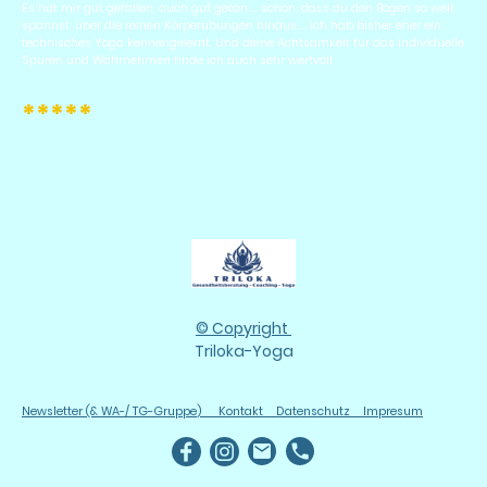
Es hat mir gut gefallen, auch gut getan ... schön, dass du den Bogen so weit
spannst, über die reinen Körperübungen hinaus ... ich hab bisher eher ein
technisches Yoga kennengelernt. Und deine Achtsamkeit für das individuelle
Spüren und Wahrnehmen finde ich auch sehr wertvoll.
*****
© Copyrig
ht
Triloka-Yoga
Newsletter (& WA-/ TG-Gruppe
)
Kontakt
Datenschutz
Impres
um