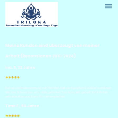
Meine Kunden sind überzeugt von meiner
Arbeit (Rezensionen 2011-2024)
Ina. S, 32 Jahre
*****
Die Gesundheitsberatung mit Thorsten hat die Symptome meiner Krankheit
inkl. der Schmerzen sehr stark gelindert, fast komplett geheilt. Ich bin ihm
sehr dankbar und kann ihn nur empfehlen
Timo F., 50 Jahre
*****