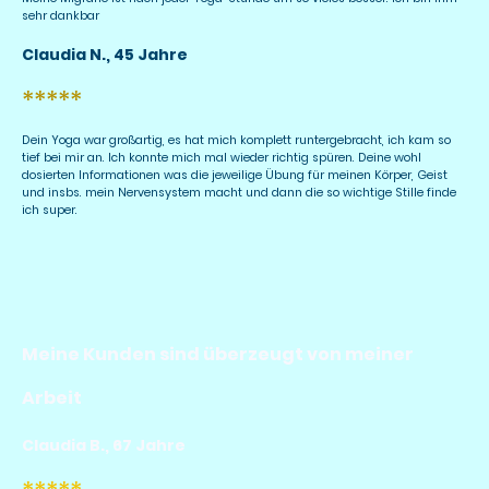
sehr dankbar
Claudia N., 45 Jahre
*****
Dein Yoga war großartig, es hat mich komplett runtergebracht, ich kam so
tief bei mir an. Ich konnte mich mal wieder richtig spüren. Deine wohl
dosierten Informationen was die jeweilige Übung für meinen Körper, Geist
und insbs. mein Nervensystem macht und dann die so wichtige Stille finde
ich super.
Meine Kunden sind überzeugt von meiner
Arbeit
Claudia B., 67 Jahre